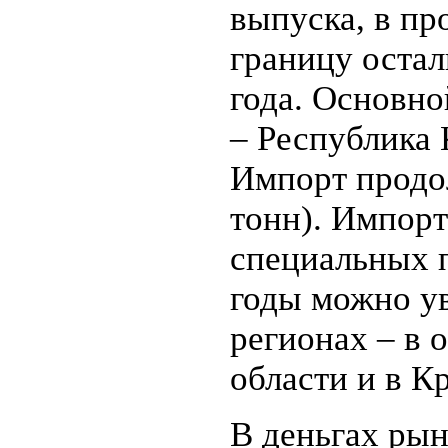
выпуска, в пр
границу оста
года. Основн
– Республика 
Импорт продо
тонн). Импор
специальных п
годы можно ув
регионах – в 
области и в К
В деньгах рын