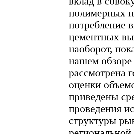
вклад в совок
полимерных по
потребление 
цементных вы
наоборот, пок
нашем обзоре 
рассмотрена г
оценки объемо
приведены ср
проведения и
структуры рын
региональной 